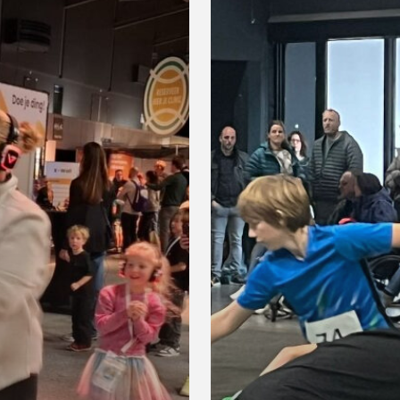
ballenkids
ABN
AMRO
WTT