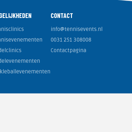
GELIJKHEDEN
CONTACT
nisclinics
info@tennisevents.nl
nnisevenementen
0031 251 308008
elclinics
Contactpagina
delevenementen
ckleballevenementen