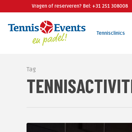
Skip
Vragen of reserveren? Bel: +31 251 308008
to
main
Tennisclinics
content
Tag
TENNISACTIVIT
ABN