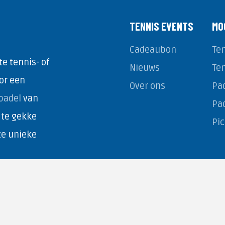
TENNIS EVENTS
MO
Cadeaubon
Ten
e tennis- of
Nieuws
Te
or een
Over ons
Pad
padel
van
Pa
 te gekke
Pi
ze unieke