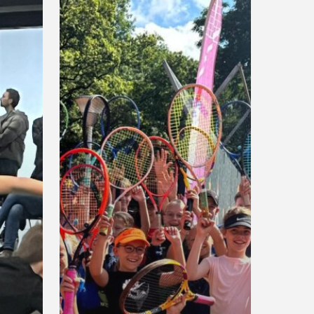
tijdens
tenniszomerkampen