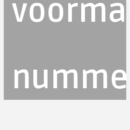
voormal
numme