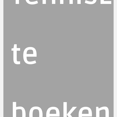
te
boeken