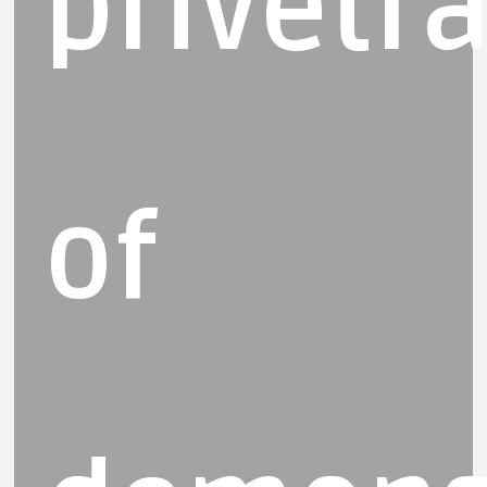
privétr
of