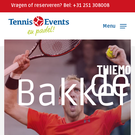
Skip
Vragen of reserveren? Bel: +31 251 308008
to
main
Menu
content
THIEMO
de
Bakker