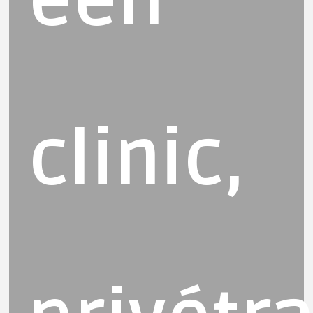
een
clinic,