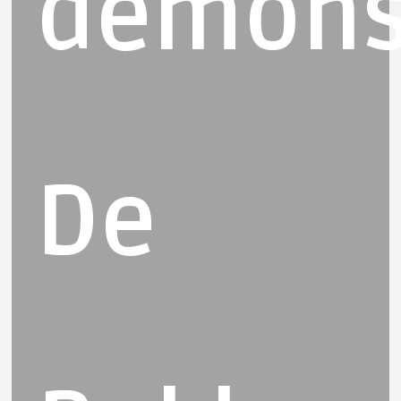
demonst
De