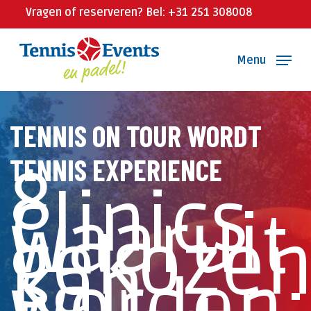
Skip
Vragen of reserveren? Bel: +31 251 308008
to
main
Menu
content
TENNIS ON TOUR WORDT
TENNIS EXPERIENCE
8
clinics
waaruit
gekoze
kan