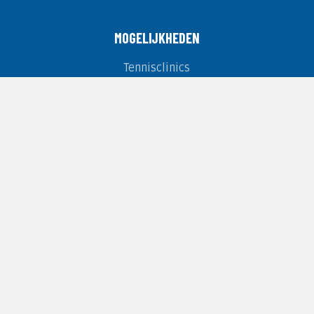
MOGELIJKHEDEN
Tennisclinics
Tennisevenementen
Padelclinics
Padelevenementen
Pickleballevenementen
CONTACT
info@tennisevents.nl
0031 251 308008
Contactpagina