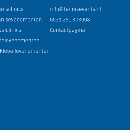
nisclinics
info@tennisevents.nl
nnisevenementen
0031 251 308008
elclinics
Contactpagina
delevenementen
ckleballevenementen