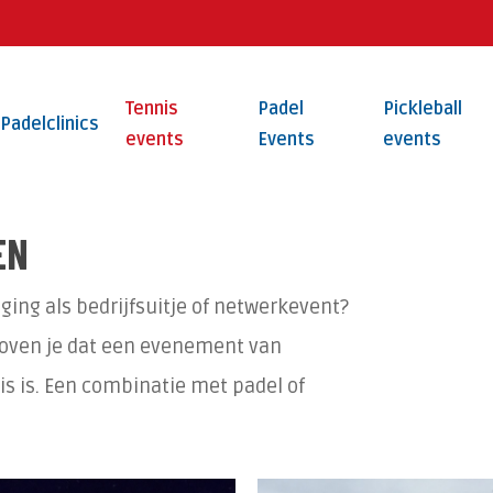
Tennis
Padel
Pickleball
Padelclinics
events
Events
events
EN
ing als bedrijfsuitje of netwerkevent?
loven je dat een evenement van
s is. Een combinatie met padel of