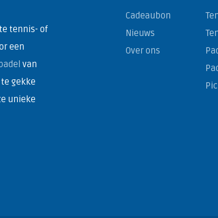
Cadeaubon
Ten
e tennis- of
Nieuws
Te
or een
Over ons
Pad
padel
van
Pa
 te gekke
Pi
ze unieke