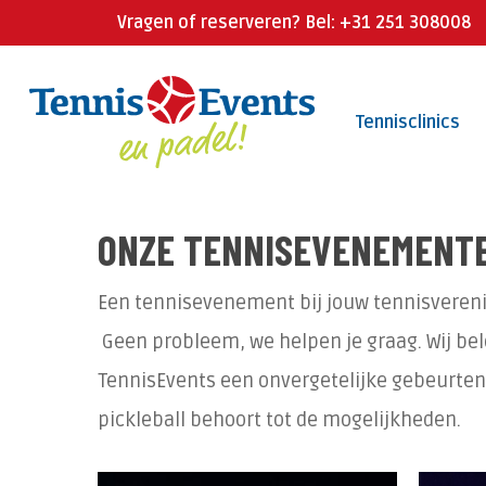
Skip
Vragen of reserveren? Bel: +31 251 308008
to
main
Tennisclinics
content
ONZE TENNISEVENEMENT
Een tennisevenement bij jouw tennisverenig
Geen probleem, we helpen je graag. Wij be
TennisEvents een onvergetelijke gebeurteni
pickleball behoort tot de mogelijkheden.