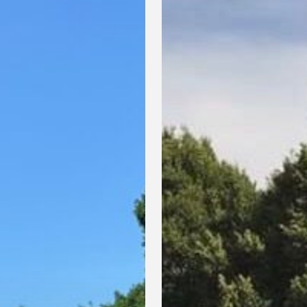
tijdens
OJT
Griffensteyn