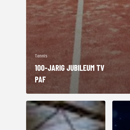
Tennis
100-JARIG JUBILEUM TV
PAF
ABN
Say
AMRO
the
2026
word