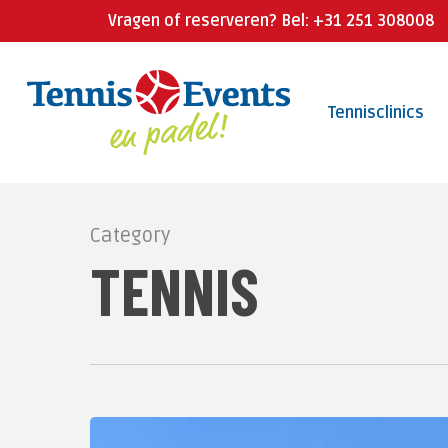
Skip
Vragen of reserveren? Bel: +31 251 308008
to
main
Tennisclinics
content
Category
TENNIS
100-