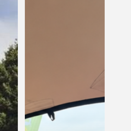
opnieuw
actief
tijdens
Libéma
Open
2026