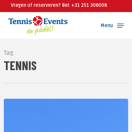
Skip
Vragen of reserveren? Bel: +31 251 308008
to
main
Menu
content
Tag
TENNIS
Openingsfestival
TC
WOC
met