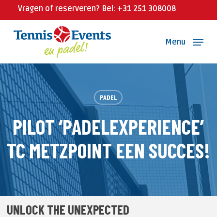
Skip
Vragen of reserveren? Bel: +31 251 308008
to
main
Menu
content
PADEL
PILOT ‘PADELEXPERIENCE’
TC METZPOINT EEN SUCCES!
UNLOCK THE UNEXPECTED