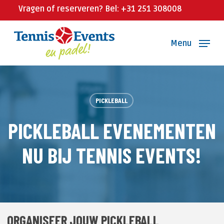
Skip
Vragen of reserveren? Bel: +31 251 308008
to
main
Menu
content
PICKLEBALL
PICKLEBALL EVENEMENTEN
NU BIJ TENNIS EVENTS!
ORGANISEER JOUW PICKLEBALL