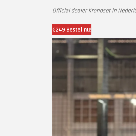
Official dealer Kronoset in Neder
€249 Bestel nu
!