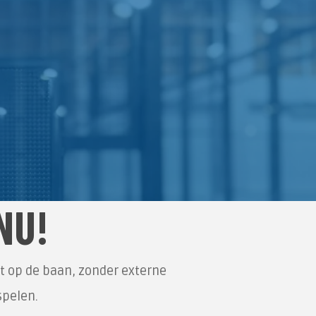
NU!
ct op de baan, zonder externe
spelen.