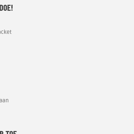
DOE!
acket
baan
R TOE