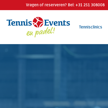
Skip
Vragen of reserveren? Bel: +31 251 308008
to
main
Tennisclinics
content